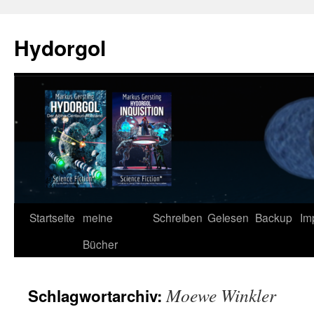
Zum
Inhalt
Hydorgol
springen
Startseite
meine
Schreiben
Gelesen
Backup
Im
Bücher
Moewe Winkler
Schlagwortarchiv: