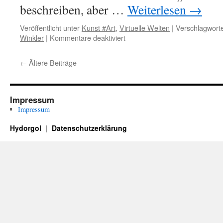
beschreiben, aber …
Weiterlesen
→
Veröffentlicht unter
Kunst #Art
,
Virtuelle Welten
|
Verschlagworte
für
Winkler
|
Kommentare deaktiviert
Welten
an
←
Ältere Beiträge
Drähten
und
wahre
Namen
Impressum
144,
Impressum
Eröffnung
der
Hydorgol
Datenschutzerklärung
Sound-
Installation
„Schilf“
von
Moewe
Winkler