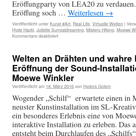
Eröffungparty von LEA20 zu verdauen. 
Eröffung soch …
Weiterlesen
→
Veröffentlicht unter
Kunst #Art
,
Real Life
,
Virtuelle Welten
|
Vers
Hyde Hackl
,
Juliette Surrealdreaming
,
Mistero Hifeng
,
Moewe Wi
für
Kommentare deaktiviert
Welten
an
Drähten
Welten an Drähten und wahre
und
Eröffnung der Sound-Installati
wahre
Namen
Moewe Winkler
157,
LEA20
Veröffentlicht am
18. März 2016
von
Hydors Golem
Surreal
Wogender „Schilf“ erwartete einen in
Cube
&
neuster Kunstinstallation im SL-Kreativ
SANTORINI
ein besonderes Erlebnis eine von Moew
BIENNIALE
interaktive Installation zu erleben. Das 
entsteht beim Durchlaufen des „Schilfs