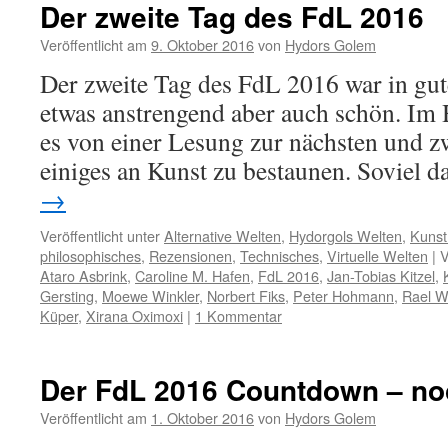
Der zweite Tag des FdL 2016
Veröffentlicht am
9. Oktober 2016
von
Hydors Golem
Der zweite Tag des FdL 2016 war in gut
etwas anstrengend aber auch schön. Im
es von einer Lesung zur nächsten und z
einiges an Kunst zu bestaunen. Soviel
→
Veröffentlicht unter
Alternative Welten
,
Hydorgols Welten
,
Kunst
philosophisches
,
Rezensionen
,
Technisches
,
Virtuelle Welten
|
V
Ataro Asbrink
,
Caroline M. Hafen
,
FdL 2016
,
Jan-Tobias Kitzel
,
Gersting
,
Moewe Winkler
,
Norbert Fiks
,
Peter Hohmann
,
Rael W
Küper
,
Xirana Oximoxi
|
1 Kommentar
Der FdL 2016 Countdown – no
Veröffentlicht am
1. Oktober 2016
von
Hydors Golem