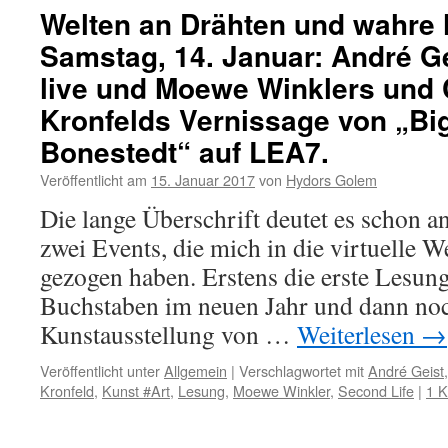
Welten an Drähten und wahre
Samstag, 14. Januar: André Ge
live und Moewe Winklers und
Kronfelds Vernissage von „Bi
Bonestedt“ auf LEA7.
Veröffentlicht am
15. Januar 2017
von
Hydors Golem
Die lange Überschrift deutet es schon an
zwei Events, die mich in die virtuelle 
gezogen haben. Erstens die erste Lesun
Buchstaben im neuen Jahr und dann noc
Kunstausstellung von …
Weiterlesen
→
Veröffentlicht unter
Allgemein
|
Verschlagwortet mit
André Geist
Kronfeld
,
Kunst #Art
,
Lesung
,
Moewe Winkler
,
Second Life
|
1 