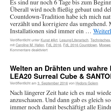
Es sind nur noch 6 Tage bis zum Begin
Überall wird noch fließig gebaut und dek
Countdown-Tradition habe ich mich nat
verzählt und korrigiere das umgehend.
Installationen sind immer ein …
Weiter
Veröffentlicht unter
Kunst #Art
,
Lesung/Literarisch
,
Technisches
mit
Caroline M. Hafen
,
FdL 2016
,
FdL 2016 Countdown
,
Moewe 
für
Kommentare deaktiviert
Der
FdL
2016
Welten an Drähten und wahre
Countdown
LEA20 Surreal Cube & SANTO
–
noch
Veröffentlicht am
3. September 2016
von
Hydors Golem
6
Tage
Nach längerer Zeit hate ich es mal wied
anzuschauen. Und dann gab es gleich sol
immer noch damit beschäftigt alle Eind