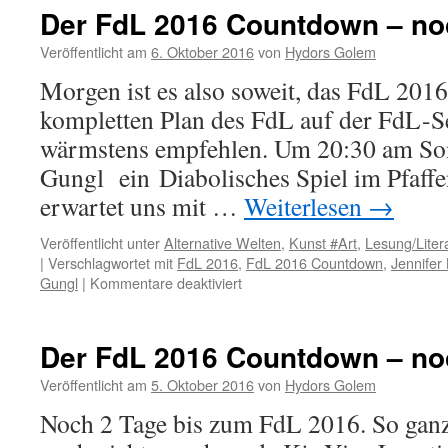
Der FdL 2016 Countdown – no
Veröffentlicht am
6. Oktober 2016
von
Hydors Golem
Morgen ist es also soweit, das FdL 2016
kompletten Plan des FdL auf der FdL-Se
wärmstens empfehlen. Um 20:30 am Son
Gungl ein Diabolisches Spiel im Pfaff
erwartet uns mit …
Weiterlesen
→
Veröffentlicht unter
Alternative Welten
,
Kunst #Art
,
Lesung/Liter
|
Verschlagwortet mit
FdL 2016
,
FdL 2016 Countdown
,
Jennifer
für
Gungl
|
Kommentare deaktiviert
Der
FdL
2016
Der FdL 2016 Countdown – no
Countdown
–
Veröffentlicht am
5. Oktober 2016
von
Hydors Golem
noch
Noch 2 Tage bis zum FdL 2016. So ganz 
1
Tag