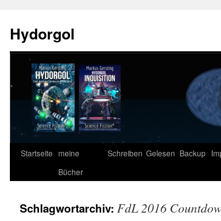
Zum
Inhalt
Hydorgol
springen
Startseite
meine
Schreiben
Gelesen
Backup
Im
Bücher
FdL 2016 Countdo
Schlagwortarchiv: