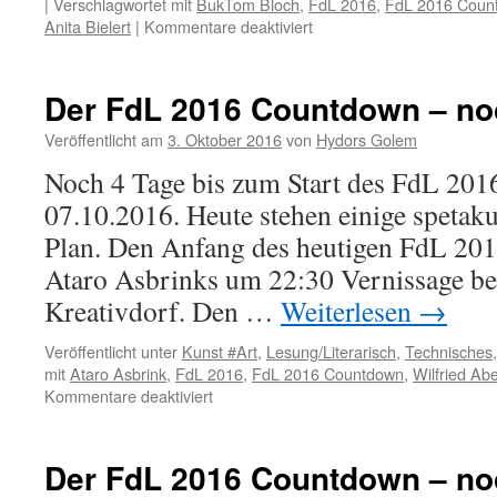
|
Verschlagwortet mit
BukTom Bloch
,
FdL 2016
,
FdL 2016 Coun
für
Anita Bielert
|
Kommentare deaktiviert
Der
FdL
2016
Der FdL 2016 Countdown – no
Countdown
–
Veröffentlicht am
3. Oktober 2016
von
Hydors Golem
noch
Noch 4 Tage bis zum Start des FdL 201
3
Tage
07.10.2016. Heute stehen einige spetak
Plan. Den Anfang des heutigen FdL 2
Ataro Asbrinks um 22:30 Vernissage be
Kreativdorf. Den …
Weiterlesen
→
Veröffentlicht unter
Kunst #Art
,
Lesung/Literarisch
,
Technisches
mit
Ataro Asbrink
,
FdL 2016
,
FdL 2016 Countdown
,
Wilfried Abe
für
Kommentare deaktiviert
Der
FdL
2016
Der FdL 2016 Countdown – no
Countdown