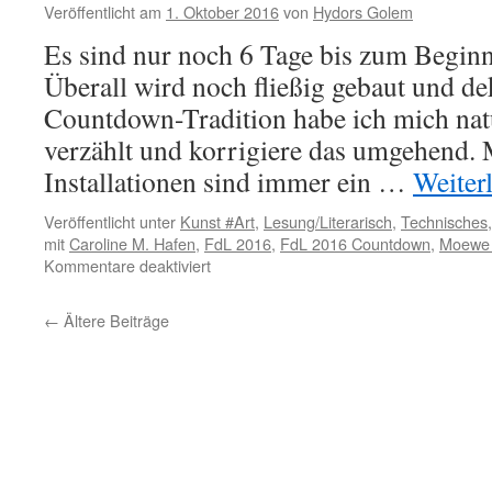
–
Veröffentlicht am
1. Oktober 2016
von
Hydors Golem
noch
Es sind nur noch 6 Tage bis zum Begin
4
Tage
Überall wird noch fließig gebaut und dek
Countdown-Tradition habe ich mich nat
verzählt und korrigiere das umgehend.
Installationen sind immer ein …
Weiter
Veröffentlicht unter
Kunst #Art
,
Lesung/Literarisch
,
Technisches
mit
Caroline M. Hafen
,
FdL 2016
,
FdL 2016 Countdown
,
Moewe 
für
Kommentare deaktiviert
Der
FdL
←
Ältere Beiträge
2016
Countdown
–
noch
6
Tage