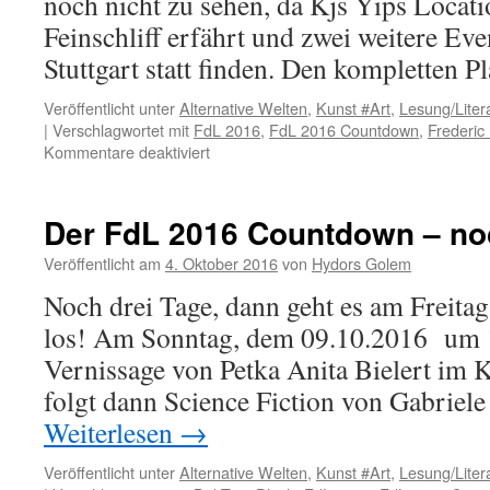
noch nicht zu sehen, da Kjs Yips Locati
Feinschliff erfährt und zwei weitere Eve
Stuttgart statt finden. Den kompletten 
Veröffentlicht unter
Alternative Welten
,
Kunst #Art
,
Lesung/Liter
|
Verschlagwortet mit
FdL 2016
,
FdL 2016 Countdown
,
Frederic
für
Kommentare deaktiviert
Der
FdL
2016
Der FdL 2016 Countdown – no
Countdown
–
Veröffentlicht am
4. Oktober 2016
von
Hydors Golem
noch
Noch drei Tage, dann geht es am Freit
2
Tage
los! Am Sonntag, dem 09.10.2016 um 17
Vernissage von Petka Anita Bielert im 
folgt dann Science Fiction von Gabrie
Weiterlesen
→
Veröffentlicht unter
Alternative Welten
,
Kunst #Art
,
Lesung/Liter