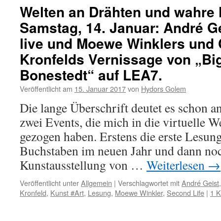
Welten an Drähten und wahre
Samstag, 14. Januar: André Ge
live und Moewe Winklers und
Kronfelds Vernissage von „Bi
Bonestedt“ auf LEA7.
Veröffentlicht am
15. Januar 2017
von
Hydors Golem
Die lange Überschrift deutet es schon an
zwei Events, die mich in die virtuelle 
gezogen haben. Erstens die erste Lesun
Buchstaben im neuen Jahr und dann noc
Kunstausstellung von …
Weiterlesen
→
Veröffentlicht unter
Allgemein
|
Verschlagwortet mit
André Geist
Kronfeld
,
Kunst #Art
,
Lesung
,
Moewe Winkler
,
Second Life
|
1 