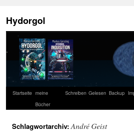
Zum
Inhalt
Hydorgol
springen
Startseite
meine
Schreiben
Gelesen
Backup
Im
Bücher
André Geist
Schlagwortarchiv: