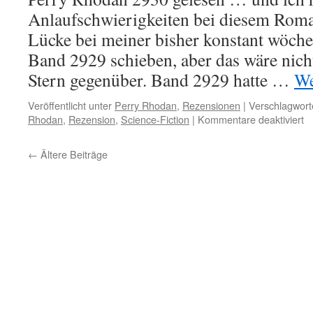
Anlaufschwierigkeiten bei diesem Rom
Lücke bei meiner bisher konstant wöche
Band 2929 schieben, aber das wäre nicht
Stern gegenüber. Band 2929 hatte …
We
Veröffentlicht unter
Perry Rhodan
,
Rezensionen
|
Verschlagwort
fü
Rhodan
,
Rezension
,
Science-Fiction
|
Kommentare deaktiviert
Pe
R
←
Ältere Beiträge
2
g
…