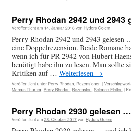
Perry Rhodan 2942 und 2943 
Veröffentlicht am
14. Januar 2018
von
Hydors Golem
Perry Rhodan 2942 und 2943 gelesen …
eine Doppelrezension. Beide Romane ha
wenn ich für PR 2942 von Hubert Haense
benötigt habe ihn zu lesen. Man sollte s
Kritiken auf …
Weiterlesen
→
Veröffentlicht unter
Perry Rhodan
,
Rezensionen
|
Verschlagwort
Marcus Thurner
,
Perry Rhodan
,
Rezension
,
Science-Fiction
|
Ko
Perry Rhodan 2930 gelesen …
Veröffentlicht am
23. Oktober 2017
von
Hydors Golem
Perry Rhodan 2930 gelesen … und ich h