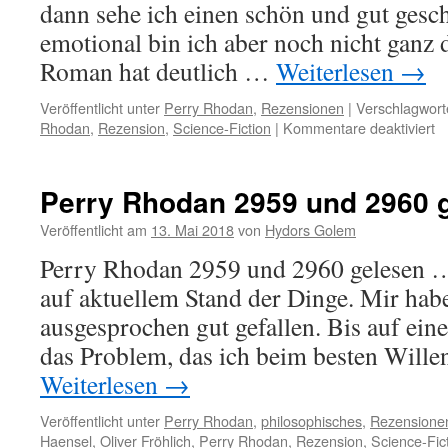
dann sehe ich einen schön und gut ges
emotional bin ich aber noch nicht ganz
Roman hat deutlich …
Weiterlesen
→
Veröffentlicht unter
Perry Rhodan
,
Rezensionen
|
Verschlagwort
fü
Rhodan
,
Rezension
,
Science-Fiction
|
Kommentare deaktiviert
Pe
R
2
Perry Rhodan 2959 und 2960 
g
…
Veröffentlicht am
13. Mai 2018
von
Hydors Golem
Perry Rhodan 2959 und 2960 gelesen …
auf aktuellem Stand der Dinge. Mir ha
ausgesprochen gut gefallen. Bis auf ein
das Problem, das ich beim besten Wille
Weiterlesen
→
Veröffentlicht unter
Perry Rhodan
,
philosophisches
,
Rezensione
Haensel
,
Oliver Fröhlich
,
Perry Rhodan
,
Rezension
,
Science-Fic