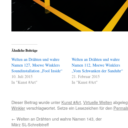
Ähnliche Beiträge
Welten an Drähten und wahre
Welten an Drähten und wahre
Namen 127, Moewe Winklers
Namen 112, Moewe Winklers
Soundinstallation „Fool Inside“
„Vom Schwanken der Sanduhr“
10. Juli 2015
21. Februar 2015
In "Kunst #Art"
In "Kunst #Art"
Dieser Beitrag wurde unter
Kunst #Art
,
Virtuelle Welten
abgeleg
Winkler
verschlagwortet. Setze ein Lesezeichen für den
Permali
←
Welten an Drähten und wahre Namen 143, der
März SL-Schreibtreff