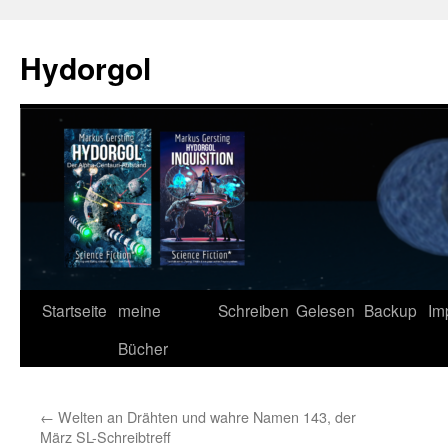
Zum
Inhalt
Hydorgol
springen
Startseite
meine
Schreiben
Gelesen
Backup
Im
Bücher
←
Welten an Drähten und wahre Namen 143, der
März SL-Schreibtreff