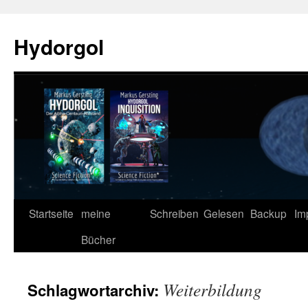
Zum
Inhalt
Hydorgol
springen
Startseite
meine
Schreiben
Gelesen
Backup
Im
Bücher
Weiterbildung
Schlagwortarchiv: