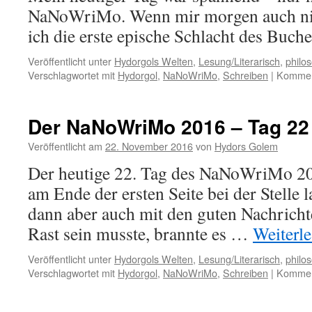
NaNoWriMo. Wenn mir morgen auch nich
ich die erste epische Schlacht des Buch
Veröffentlicht unter
Hydorgols Welten
,
Lesung/Literarisch
,
philo
Verschlagwortet mit
Hydorgol
,
NaNoWriMo
,
Schreiben
|
Komment
Der NaNoWriMo 2016 – Tag 22
Veröffentlicht am
22. November 2016
von
Hydors Golem
Der heutige 22. Tag des NaNoWriMo 2016
am Ende der ersten Seite bei der Stelle
dann aber auch mit den guten Nachrich
Rast sein musste, brannte es …
Weiterl
Veröffentlicht unter
Hydorgols Welten
,
Lesung/Literarisch
,
philo
Verschlagwortet mit
Hydorgol
,
NaNoWriMo
,
Schreiben
|
Komment