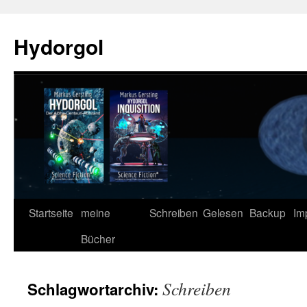
Zum
Inhalt
Hydorgol
springen
Startseite
meine
Schreiben
Gelesen
Backup
Im
Bücher
Schreiben
Schlagwortarchiv: