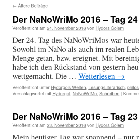
←
Ältere Beiträge
Der NaNoWriMo 2016 – Tag 24
Veröffentlicht am
24. November 2016
von
Hydors Golem
Der 24. Tag des NaNoWriMos war heute
Sowohl im NaNo als auch im realen Lebe
Menge getan, bzw. ereignet. Mit berein
habe ich den Rückstand von gestern heut
wettgemacht. Die …
Weiterlesen
→
Veröffentlicht unter
Hydorgols Welten
,
Lesung/Literarisch
,
philo
Verschlagwortet mit
Hydorgol
,
NaNoWriMo
,
Schreiben
|
Komment
Der NaNoWriMo 2016 – Tag 23
Veröffentlicht am
23. November 2016
von
Hydors Golem
Mein heutiger Tag war spannend – nur 