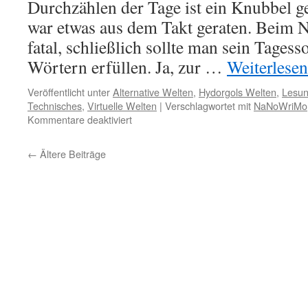
Durchzählen der Tage ist ein Knubbel 
war etwas aus dem Takt geraten. Beim
fatal, schließlich sollte man sein Tages
Wörtern erfüllen. Ja, zur …
Weiterlese
Veröffentlicht unter
Alternative Welten
,
Hydorgols Welten
,
Lesun
Technisches
,
Virtuelle Welten
|
Verschlagwortet mit
NaNoWriMo
für
Kommentare deaktiviert
Der
NaNoWriMo
←
Ältere Beiträge
2016
–
Tag
17,
Tag
18
und
der
November
SL-
Schreibtreff