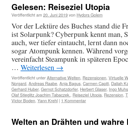
Gelesen: Reiseziel Utopia
Veröffentlicht am
20. Juni 2019
von
Hydors Golem
Vor der Lektüre des Buches stand die F
ist Solarpunk? Cyberpunk kennt man, S
auch, wer tiefer eintaucht, lernt dann 
sogar Atompunk kennen. Während vorg
vereinfacht Steampunk in späteren Epo
…
Weiterlesen
→
Veröffentlicht unter
Alternative Welten
,
Rezensionen
,
Virtuelle 
Norgard
,
Andreas Raabe
,
Anja Bagus
,
Carmen Capiti
,
Daliah K
Gerhard Huber
,
Gernot Schatzdorfer
,
Herbert Glaser
,
Ingo Muhs
Olaf Stieglitz Joachim Tabaczek.
,
Reiseziel Utopia
,
Rezension
,
T
Victor Boden
,
Yann Krehl
|
1 Kommentar
Welten an Drähten und wahre