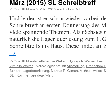
März (2015) SL Schreibtreff
Veröffentlicht am
5. März 2015
von
Hydors Golem
Und leider ist er schon wieder vorbei, 
Schreibtreff an ersten Donnerstag des 
viele spannende Themen. Als nächstes g
natürlich die Lagerfeuerlesung zum 1. 
Schreibtreffs ins Haus. Diese findet a
→
Veröffentlicht unter
Alternative Welten
,
Hydorgols Welten
,
Lesun
Virtuelle Welten
|
Verschlagwortet mit
Ausstellung
,
Brennende B
Sphäre
,
Lagerfeuerlesung
,
Marcus R. Gilman
,
Michael Iwoleit
,
S
für
SL
|
Kommentare deaktiviert
Welten
an
Drähten
und
wahre
Namen