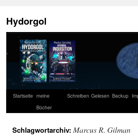
Zum
Inhalt
Hydorgol
springen
Startseite
meine
Schreiben
Gelesen
Backup
Im
Bücher
Marcus R. Gilman
Schlagwortarchiv: