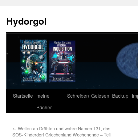
Zum
Inhalt
Hydorgol
springen
Startseite
meine
Schreiben
Gelesen
Backup
Im
Bücher
←
Welten an Drähten und wahre Namen 131, das
SOS-Kinderdorf Griechenland Wochenende – Teil