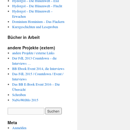
Hydorgol – Die Hünenwelt – Exil
Hydorgol – Die Hünenwelt – Flucht
Hydorgol – Die Hünenwelt –
Erwachen
Dominium Hominium – Das Flackern
Kurzgeschichten und Leseproben
Bücher in Arbeit
andere Projekte (extern)
andere Projekte / externe Links
Der FdL 2013 Countdown – die
Interviews …
BB Ebook Event 2014, die Interviews
Das FdL 2015 / Countdown / Event /
Interviews
Das BB E-Book Event 2016 – Die
Übersicht
Schreiben
NaNoWriMo 2015
Meta
Anmelden