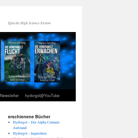
Epische High Science Fiction
Newsletter
hydorgol@YouTube
erschienene Bücher
Hydorgol – Der Alpha Centauri
Aufstand
Hydorgol – Inquisition