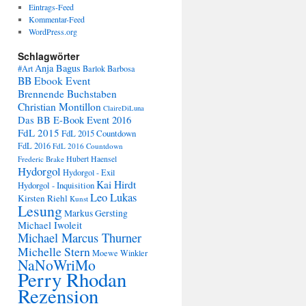
Eintrags-Feed
Kommentar-Feed
WordPress.org
Schlagwörter
Anja Bagus
#Art
Barlok Barbosa
BB Ebook Event
Brennende Buchstaben
Christian Montillon
ClaireDiLuna
Das BB E-Book Event 2016
FdL 2015
FdL 2015 Countdown
FdL 2016
FdL 2016 Countdown
Frederic Brake
Hubert Haensel
Hydorgol
Hydorgol - Exil
Kai Hirdt
Hydorgol - Inquisition
Leo Lukas
Kirsten Riehl
Kunst
Lesung
Markus Gersting
Michael Iwoleit
Michael Marcus Thurner
Michelle Stern
Moewe Winkler
NaNoWriMo
Perry Rhodan
Rezension