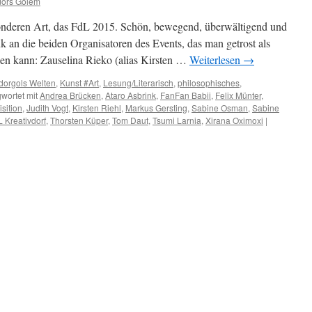
ors Golem
sonderen Art, das FdL 2015. Schön, bewegend, überwältigend und
k an die beiden Organisatoren des Events, das man getrost als
en kann: Zauselina Rieko (alias Kirsten …
Weiterlesen
→
dorgols Welten
,
Kunst #Art
,
Lesung/Literarisch
,
philosophisches
,
wortet mit
Andrea Brücken
,
Ataro Asbrink
,
FanFan Babii
,
Felix Münter
,
isition
,
Judith Vogt
,
Kirsten Riehl
,
Markus Gersting
,
Sabine Osman
,
Sabine
 Kreativdorf
,
Thorsten Küper
,
Tom Daut
,
Tsumi Larnia
,
Xirana Oximoxi
|