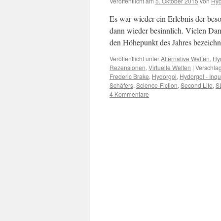
Veröffentlicht am
5. Oktober 2015
von
Hyd
Es war wieder ein Erlebnis der be
dann wieder besinnlich. Vielen Dan
den Höhepunkt des Jahres bezeichn
Veröffentlicht unter
Alternative Welten
,
Hy
Rezensionen
,
Virtuelle Welten
|
Verschlag
Frederic Brake
,
Hydorgol
,
Hydorgol - Inqu
Schäfers
,
Science-Fiction
,
Second Life
,
SL
4 Kommentare