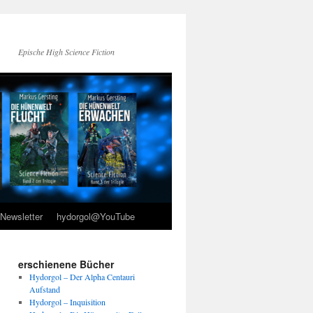
Epische High Science Fiction
Newsletter
hydorgol@YouTube
erschienene Bücher
Hydorgol – Der Alpha Centauri
Aufstand
Hydorgol – Inquisition