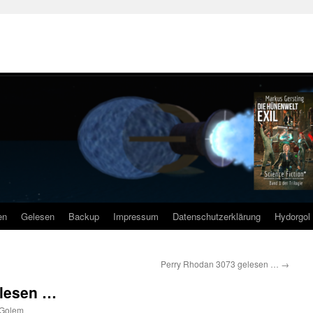
en
Gelesen
Backup
Impressum
Datenschutzerklärung
Hydorgol 
Perry Rhodan 3073 gelesen …
→
elesen …
 Golem