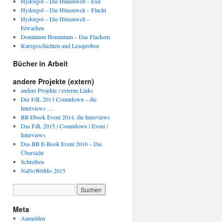
Hydorgol – Die Hünenwelt – Exil
Hydorgol – Die Hünenwelt – Flucht
Hydorgol – Die Hünenwelt –
Erwachen
Dominium Hominium – Das Flackern
Kurzgeschichten und Leseproben
Bücher in Arbeit
andere Projekte (extern)
andere Projekte / externe Links
Der FdL 2013 Countdown – die
Interviews …
BB Ebook Event 2014, die Interviews
Das FdL 2015 / Countdown / Event /
Interviews
Das BB E-Book Event 2016 – Die
Übersicht
Schreiben
NaNoWriMo 2015
Meta
Anmelden