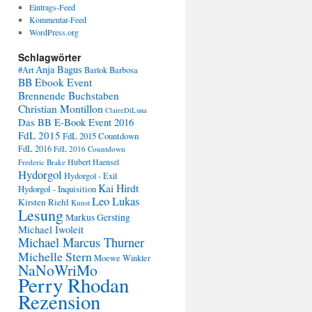
Eintrags-Feed
Kommentar-Feed
WordPress.org
Schlagwörter
Anja Bagus
#Art
Barlok Barbosa
BB Ebook Event
Brennende Buchstaben
Christian Montillon
ClaireDiLuna
Das BB E-Book Event 2016
FdL 2015
FdL 2015 Countdown
FdL 2016
FdL 2016 Countdown
Frederic Brake
Hubert Haensel
Hydorgol
Hydorgol - Exil
Kai Hirdt
Hydorgol - Inquisition
Leo Lukas
Kirsten Riehl
Kunst
Lesung
Markus Gersting
Michael Iwoleit
Michael Marcus Thurner
Michelle Stern
Moewe Winkler
NaNoWriMo
Perry Rhodan
Rezension