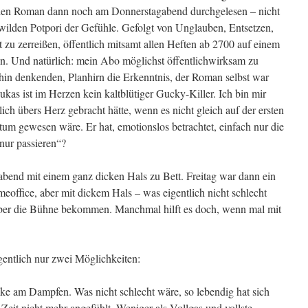
 den Roman dann noch am Donnerstagabend durchgelesen – nicht
wilden Potpori der Gefühle. Gefolgt von Unglauben, Entsetzen,
 zu zerreißen, öffentlich mitsamt allen Heften ab 2700 auf einem
n. Und natürlich: mein Abo möglichst öffentlichwirksam zu
hin denkenden, Planhirn die Erkenntnis, der Roman selbst war
kas ist im Herzen kein kaltblütiger Gucky-Killer. Ich bin mir
klich übers Herz gebracht hätte, wenn es nicht gleich auf der ersten
ktum gewesen wäre. Er hat, emotionslos betrachtet, einfach nur die
nur passieren“?
bend mit einem ganz dicken Hals zu Bett. Freitag war dann ein
eoffice, aber mit dickem Hals – was eigentlich nicht schlecht
über die Bühne bekommen. Manchmal hilft es doch, wenn mal mit
entlich nur zwei Möglichkeiten:
acke am Dampfen. Was nicht schlecht wäre, so lebendig hat sich
en Zeit nicht mehr angefühlt. Weniger als Vollgas und vollste