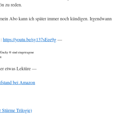
ön zu reden.
 mein Abo kann ich später immer noch kündigen. Irgendwann
 :
https://youtu.be/sy137sEee9g
—
cky ® sind eingetragene
tt
ier etwas Lektüre —
ufstand bei Amazon
r Stürme Trilogie)