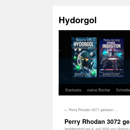
Zum
Inhalt
Hydorgol
springen
Startseite
meine Bücher
Schreib
←
Perry Rhodan 3071 gelesen …
Perry Rhodan 3072 g
Veröffentlicht am
4. Juli 2020
von
Hydors