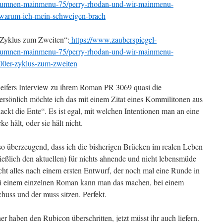
kolumnen-mainmenu-75/perry-rhodan-und-wir-mainmenu-
-warum-ich-mein-schweigen-brach
Zyklus zum Zweiten“:
https://www.zauberspiegel-
kolumnen-mainmenu-75/perry-rhodan-und-wir-mainmenu-
00er-zyklus-zum-zweiten
ifers Interview zu ihrem Roman PR 3069 quasi die
persönlich möchte ich das mit einem Zitat eines Kommilitonen aus
ckt die Ente“. Es ist egal, mit welchen Intentionen man an eine
 hält, oder sie hält nicht.
so überzeugend, dass ich die bisherigen Brücken im realen Leben
ließlich den aktuellen) für nichts ahnende und nicht lebensmüde
cht alles nach einem ersten Entwurf, der noch mal eine Runde in
Bei einem einzelnen Roman kann man das machen, bei einem
huss und der muss sitzen. Perfekt.
haben den Rubicon überschritten, jetzt müsst ihr auch liefern.