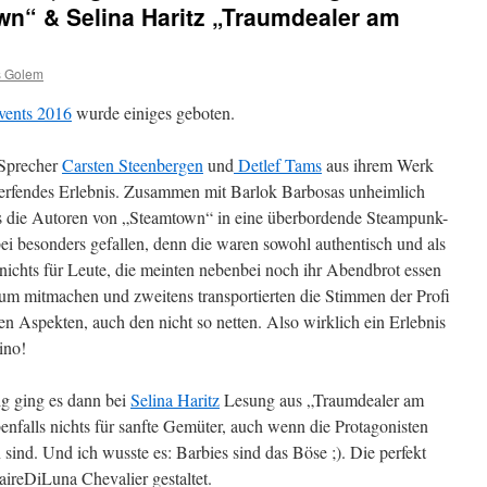
wn“ & Selina Haritz „Traumdealer am
s Golem
ents 2016
wurde einiges geboten.
-Sprecher
Carsten Steenbergen
und
Detlef Tams
aus ihrem Werk
rfendes Erlebnis. Zusammen mit Barlok Barbosas unheimlich
ns die Autoren von „Steamtown“ in eine überbordende Steampunk-
ei besonders gefallen, denn die waren sowohl authentisch und als
ichts für Leute, die meinten nebenbei noch ihr Abendbrot essen
ikum mitmachen und zweitens transportierten die Stimmen der Profi
en Aspekten, auch den nicht so netten. Also wirklich ein Erlebnis
ino!
ig ging es dann bei
Selina Haritz
Lesung aus „Traumdealer am
enfalls nichts für sanfte Gemüter, auch wenn die Protagonisten
sind. Und ich wusste es: Barbies sind das Böse ;). Die perfekt
aireDiLuna Chevalier gestaltet.