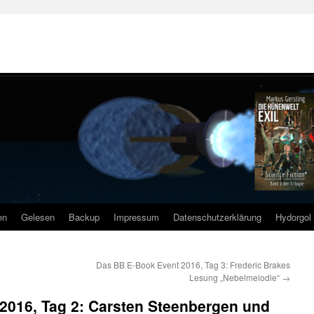
en
Gelesen
Backup
Impressum
Datenschutzerklärung
Hydorgol 
Das BB E-Book Event 2016, Tag 3: Frederic Brakes
Lesung „Nebelmelodie“
→
2016, Tag 2: Carsten Steenbergen und