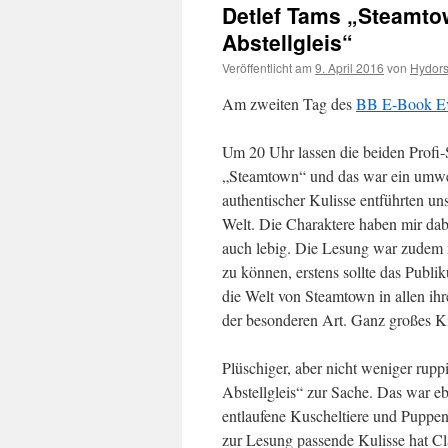
Detlef Tams „Steamto
Abstellgleis“
Veröffentlicht am
9. April 2016
von
Hydor
Am zweiten Tag des
BB E-Book Ev
Um 20 Uhr lassen die beiden Profi
„Steamtown“ und das war ein umwe
authentischer Kulisse entführten u
Welt. Die Charaktere haben mir dab
auch lebig. Die Lesung war zudem n
zu können, erstens sollte das Publ
die Welt von Steamtown in allen ihr
der besonderen Art. Ganz großes K
Plüschiger, aber nicht weniger rupp
Abstellgleis“ zur Sache. Das war eb
entlaufene Kuscheltiere und Puppen 
zur Lesung passende Kulisse hat Cl