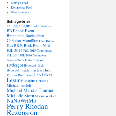
Eintrags-Feed
Kommentar-Feed
WordPress.org
Schlagwörter
Anja Bagus
#Art
Barlok Barbosa
BB Ebook Event
Brennende Buchstaben
Christian Montillon
ClaireDiLuna
Das BB E-Book Event 2016
FdL 2015
FdL 2015 Countdown
FdL 2016
FdL 2016 Countdown
Frederic Brake
Hubert Haensel
Hydorgol
Hydorgol - Exil
Kai Hirdt
Hydorgol - Inquisition
Leo Lukas
Kirsten Riehl
Kunst
Lesung
Markus Gersting
Michael Iwoleit
Michael Marcus Thurner
Michelle Stern
Moewe Winkler
NaNoWriMo
Perry Rhodan
Rezension