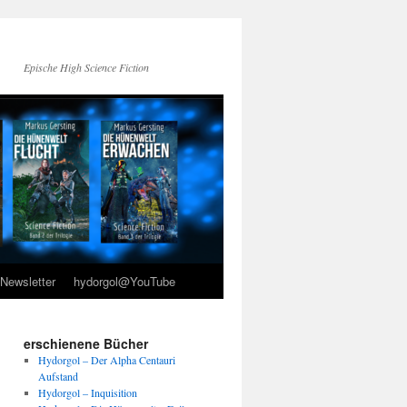
Epische High Science Fiction
Newsletter
hydorgol@YouTube
erschienene Bücher
Hydorgol – Der Alpha Centauri
Aufstand
Hydorgol – Inquisition