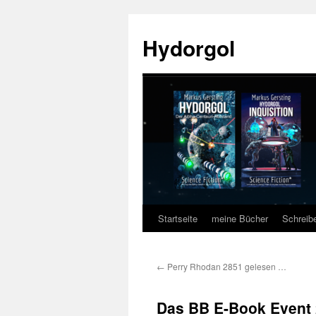
Zum
Inhalt
Hydorgol
springen
Startseite
meine Bücher
Schreib
←
Perry Rhodan 2851 gelesen …
Das BB E-Book Event 