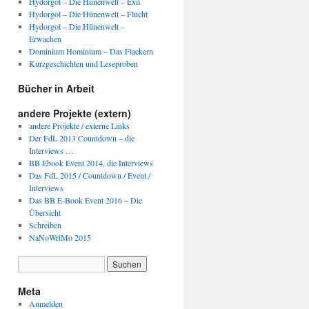
Hydorgol – Die Hünenwelt – Exil
Hydorgol – Die Hünenwelt – Flucht
Hydorgol – Die Hünenwelt –
Erwachen
Dominium Hominium – Das Flackern
Kurzgeschichten und Leseproben
Bücher in Arbeit
andere Projekte (extern)
andere Projekte / externe Links
Der FdL 2013 Countdown – die
Interviews …
BB Ebook Event 2014, die Interviews
Das FdL 2015 / Countdown / Event /
Interviews
Das BB E-Book Event 2016 – Die
Übersicht
Schreiben
NaNoWriMo 2015
Meta
Anmelden