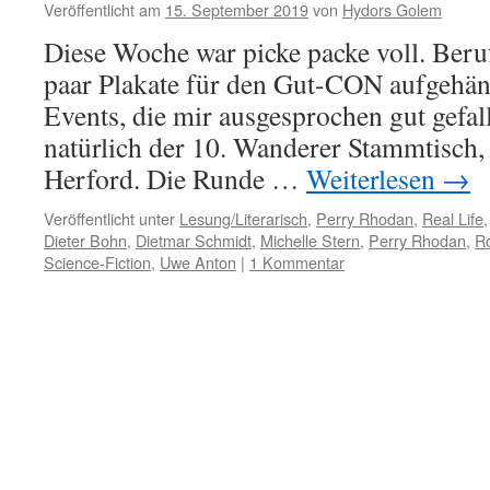
Veröffentlicht am
15. September 2019
von
Hydors Golem
2020
Diese Woche war picke packe voll. Beruf
paar Plakate für den Gut-CON aufgehän
Events, die mir ausgesprochen gut gefa
natürlich der 10. Wanderer Stammtisch,
Herford. Die Runde …
Weiterlesen
→
Veröffentlicht unter
Lesung/Literarisch
,
Perry Rhodan
,
Real Life
Dieter Bohn
,
Dietmar Schmidt
,
Michelle Stern
,
Perry Rhodan
,
R
Science-Fiction
,
Uwe Anton
|
1 Kommentar