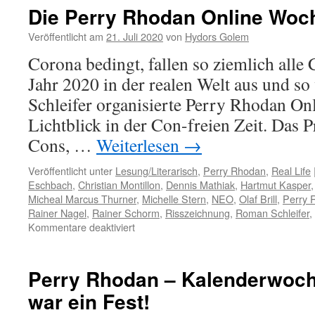
Die Perry Rhodan Online Woc
Veröffentlicht am
21. Juli 2020
von
Hydors Golem
Corona bedingt, fallen so ziemlich alle
Jahr 2020 in der realen Welt aus und s
Schleifer organisierte Perry Rhodan On
Lichtblick in der Con-freien Zeit. Das
Cons, …
Weiterlesen
→
Veröffentlicht unter
Lesung/Literarisch
,
Perry Rhodan
,
Real Life
Eschbach
,
Christian Montillon
,
Dennis Mathiak
,
Hartmut Kasper
Micheal Marcus Thurner
,
Michelle Stern
,
NEO
,
Olaf Brill
,
Perry 
Rainer Nagel
,
Rainer Schorm
,
Risszeichnung
,
Roman Schleifer
,
für
Kommentare deaktiviert
Die
Perry
Rhodan
Perry Rhodan – Kalenderwoch
Online
war ein Fest!
Woche
(PROW)