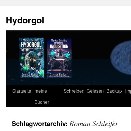
Zum
Inhalt
Hydorgol
springen
Startseite
meine
Schreiben
Gelesen
Backup
Im
Bücher
Roman Schleifer
Schlagwortarchiv: