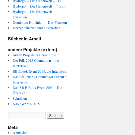
Hydorgol – Die Hünenwelt – Exil
Hydorgol – Die Hünenwelt – Flucht
Hydorgol – Die Hünenwelt –
Erwachen
Dominium Hominium – Das Flackern
Kurzgeschichten und Leseproben
Bücher in Arbeit
andere Projekte (extern)
andere Projekte / externe Links
Der FdL 2013 Countdown – die
Interviews …
BB Ebook Event 2014, die Interviews
Das FdL 2015 / Countdown / Event /
Interviews
Das BB E-Book Event 2016 – Die
Übersicht
Schreiben
NaNoWriMo 2015
Meta
Anmelden