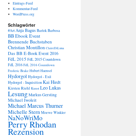
Eintrags-Feed
Kommentar-Feed
WordPress.org
Schlagwörter
Anja Bagus
#Art
Barlok Barbosa
BB Ebook Event
Brennende Buchstaben
Christian Montillon
ClaireDiLuna
Das BB E-Book Event 2016
FdL 2015
FdL 2015 Countdown
FdL 2016
FdL 2016 Countdown
Frederic Brake
Hubert Haensel
Hydorgol
Hydorgol - Exil
Kai Hirdt
Hydorgol - Inquisition
Leo Lukas
Kirsten Riehl
Kunst
Lesung
Markus Gersting
Michael Iwoleit
Michael Marcus Thurner
Michelle Stern
Moewe Winkler
NaNoWriMo
Perry Rhodan
Rezension