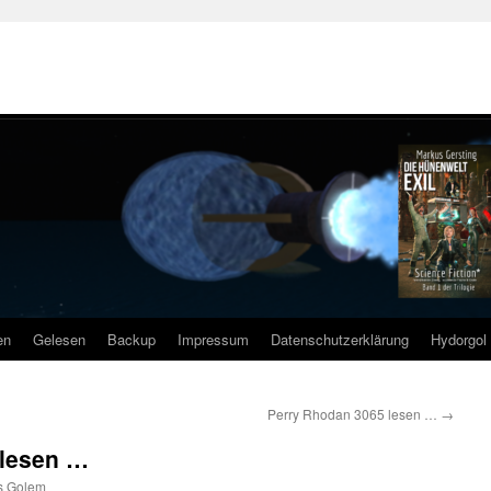
en
Gelesen
Backup
Impressum
Datenschutzerklärung
Hydorgol 
Perry Rhodan 3065 lesen …
→
elesen …
s Golem