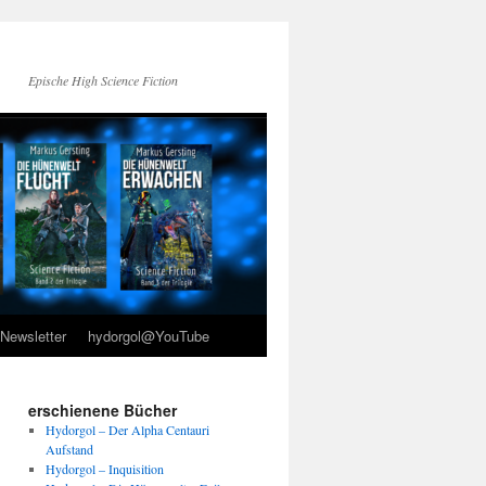
Epische High Science Fiction
Newsletter
hydorgol@YouTube
erschienene Bücher
Hydorgol – Der Alpha Centauri
Aufstand
Hydorgol – Inquisition