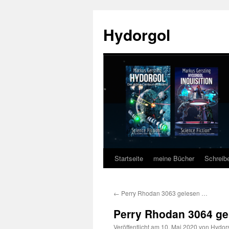
Zum
Inhalt
Hydorgol
springen
Startseite
meine Bücher
Schreib
←
Perry Rhodan 3063 gelesen …
Perry Rhodan 3064 g
Veröffentlicht am
10. Mai 2020
von
Hydor