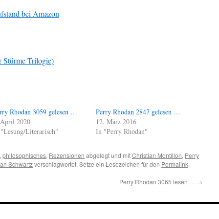
ufstand bei Amazon
r Stürme Trilogie)
rry Rhodan 3059 gelesen …
Perry Rhodan 2847 gelesen …
 April 2020
12. März 2016
 "Lesung/Literarisch"
In "Perry Rhodan"
,
philosophisches
,
Rezensionen
abgelegt und mit
Christian Montillon
,
Perry
an Schwartz
verschlagwortet. Setze ein Lesezeichen für den
Permalink
.
Perry Rhodan 3065 lesen …
→