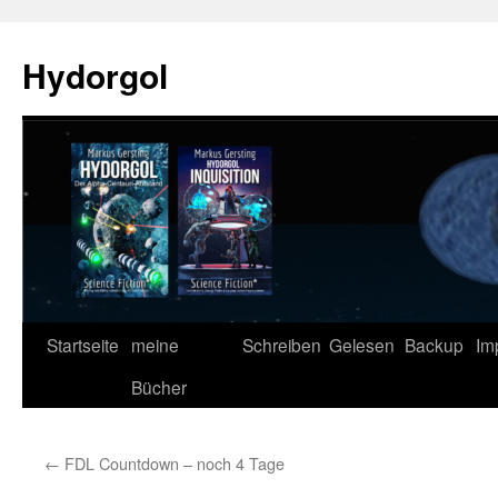
Zum
Inhalt
Hydorgol
springen
Startseite
meine
Schreiben
Gelesen
Backup
Im
Bücher
←
FDL Countdown – noch 4 Tage