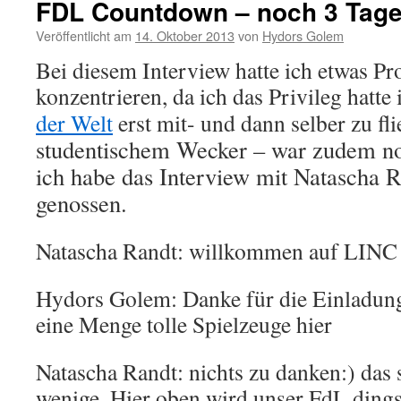
FDL Countdown – noch 3 Tag
Veröffentlicht am
14. Oktober 2013
von
Hydors Golem
Bei diesem Interview hatte ich etwas P
konzentrieren, da ich das Privileg hatte
der Welt
erst mit- und dann selber zu fl
studentischem Wecker – war zudem no
ich habe das Interview m
it
Natascha Ra
genossen.
Natascha Randt: willkommen auf LINC 
Hydors Golem: Danke für die Einladung
eine Menge tolle Spielzeuge hier
Natascha Randt: nichts zu danken:) das 
wenige. Hier oben wird unser FdL dings 