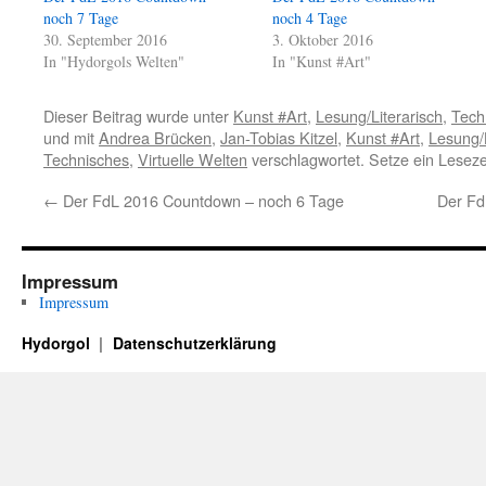
noch 7 Tage
noch 4 Tage
30. September 2016
3. Oktober 2016
In "Hydorgols Welten"
In "Kunst #Art"
Dieser Beitrag wurde unter
Kunst #Art
,
Lesung/Literarisch
,
Tech
und mit
Andrea Brücken
,
Jan-Tobias Kitzel
,
Kunst #Art
,
Lesung/L
Technisches
,
Virtuelle Welten
verschlagwortet. Setze ein Lesez
←
Der FdL 2016 Countdown – noch 6 Tage
Der Fd
Impressum
Impressum
Hydorgol
Datenschutzerklärung