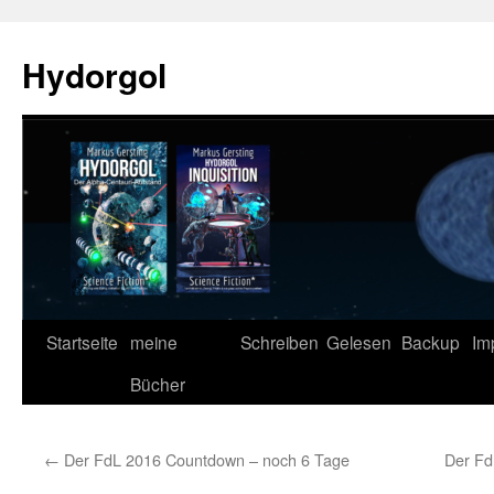
Zum
Inhalt
Hydorgol
springen
Startseite
meine
Schreiben
Gelesen
Backup
Im
Bücher
←
Der FdL 2016 Countdown – noch 6 Tage
Der Fd