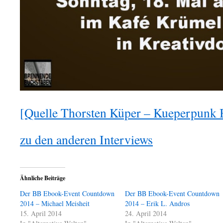
[Quelle Thorsten Küper – Kueperpunk
zu den anderen Interviews
Ähnliche Beiträge
Der BB Ebook-Event Countdown
Der BB Ebook-Event Countdown
2014 – Michael Meisheit
2014 – Erik L. Andros
15. April 2014
24. April 2014