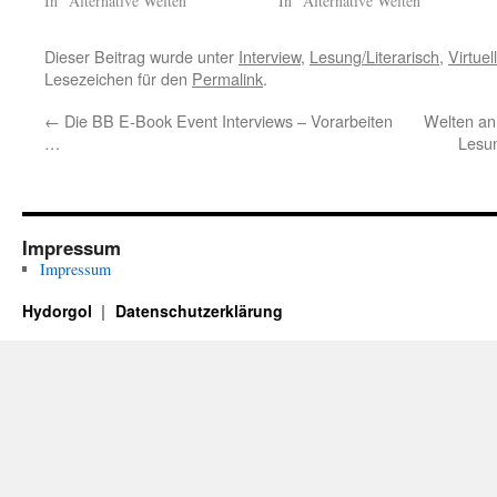
In "Alternative Welten"
In "Alternative Welten"
Dieser Beitrag wurde unter
Interview
,
Lesung/Literarisch
,
Virtue
Lesezeichen für den
Permalink
.
←
Die BB E-Book Event Interviews – Vorarbeiten
Welten an
…
Lesun
Impressum
Impressum
Hydorgol
Datenschutzerklärung