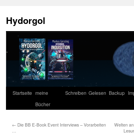
Zum
Inhalt
Hydorgol
springen
Startseite
meine
Schreiben
Gelesen
Backup
Im
Bücher
←
Die BB E-Book Event Interviews – Vorarbeiten
Welten an
…
Lesun