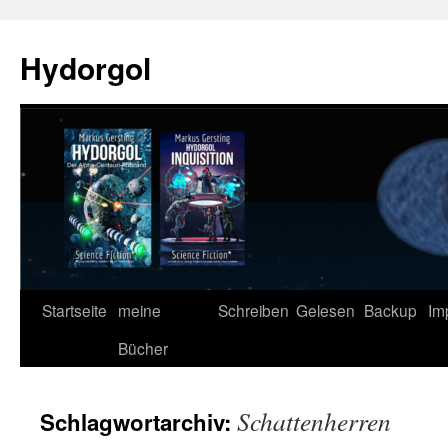
Zum
Inhalt
Hydorgol
springen
Startseite
meine
Schreiben
Gelesen
Backup
Im
Bücher
Schattenherren
Schlagwortarchiv: