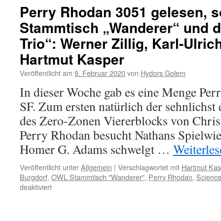
Perry Rhodan 3051 gelesen, s
Stammtisch „Wanderer“ und da
Trio“: Werner Zillig, Karl-Ulri
Hartmut Kasper
Veröffentlicht am
9. Februar 2020
von
Hydors Golem
In dieser Woche gab es eine Menge Per
SF. Zum ersten natürlich der sehnlichst 
des Zero-Zonen Viererblocks von Christ
Perry Rhodan besucht Nathans Spielwi
Homer G. Adams schwelgt …
Weiterle
Veröffentlicht unter
Allgemein
|
Verschlagwortet mit
Hartmut Kas
Burgdorf
,
OWL Stammtisch "Wanderer"
,
Perry Rhodan
,
Science
für
deaktiviert
Perry
Rhodan
3051