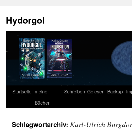
Zum
Inhalt
Hydorgol
springen
Startseite
meine
Schreiben
Gelesen
Backup
Im
Bücher
Karl-Ulrich Burgdor
Schlagwortarchiv: