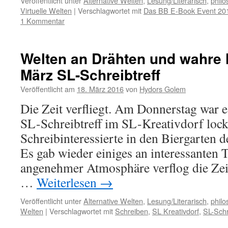
Veröffentlicht unter
Alternative Welten
,
Lesung/Literarisch
,
philo
Virtuelle Welten
|
Verschlagwortet mit
Das BB E-Book Event 20
1 Kommentar
Welten an Drähten und wahre
März SL-Schreibtreff
Veröffentlicht am
18. März 2016
von
Hydors Golem
Die Zeit verfliegt. Am Donnerstag war e
SL-Schreibtreff im SL-Kreativdorf loc
Schreibinteressierte in den Biergarten
Es gab wieder einiges an interessanten
angenehmer Atmosphäre verflog die Zeit
…
Weiterlesen
→
Veröffentlicht unter
Alternative Welten
,
Lesung/Literarisch
,
philo
Welten
|
Verschlagwortet mit
Schreiben
,
SL Kreativdorf
,
SL-Schr