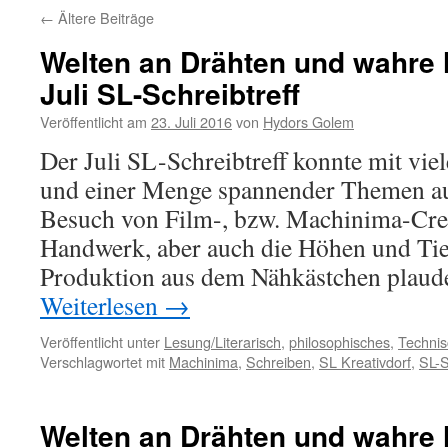
←
Ältere Beiträge
Welten an Drähten und wahre
Juli SL-Schreibtreff
Veröffentlicht am
23. Juli 2016
von
Hydors Golem
Der Juli SL-Schreibtreff konnte mit vi
und einer Menge spannender Themen au
Besuch von Film-, bzw. Machinima-Crea
Handwerk, aber auch die Höhen und Ti
Produktion aus dem Nähkästchen plaude
Weiterlesen
→
Veröffentlicht unter
Lesung/Literarisch
,
philosophisches
,
Techni
Verschlagwortet mit
Machinima
,
Schreiben
,
SL Kreativdorf
,
SL-S
Welten an Drähten und wahre