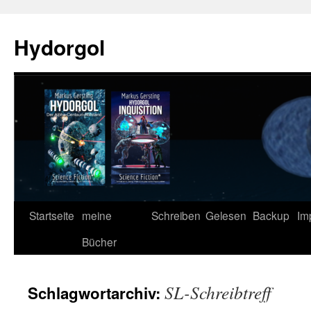
Zum
Inhalt
Hydorgol
springen
Startseite
meine
Schreiben
Gelesen
Backup
Im
Bücher
SL-Schreibtreff
Schlagwortarchiv: