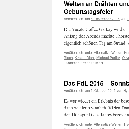
Welten an Drähten un
Geburtstagsfeier
Veröffentlicht am
6. Dezember 2015
von
Die Yucale Coffee Gallery wird ein
Anfang des Abends machte Thorsten
eigentlich schönen Tag am Strand.
Veröffentlicht unter
Alternative Welten
,
Kun
Bloch
,
Kirsten Riehl
,
Michael Perlick
,
Oliv
für
|
Kommentare deaktiviert
Welten
an
Drähten
Das FdL 2015 – Sonnt
und
wahre
Veröffentlicht am
5. Oktober 2015
von
Hyd
Namen
135,
Es war wieder ein Erlebnis der be
die
dann wieder besinnlich. Vielen Dan
Yucale
den Höhepunkt des Jahres bezeichn
Geburtstagsfeier
Veröffentlicht unter
Alternative Welten
,
Hy