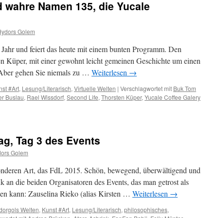
d wahre Namen 135, die Yucale
Hydors Golem
 Jahr und feiert das heute mit einem bunten Programm. Den
 Küper, mit einer gewohnt leicht gemeinen Geschichte um einen
 Aber gehen Sie niemals zu …
Weiterlesen
→
st #Art
,
Lesung/Literarisch
,
Virtuelle Welten
|
Verschlagwortet mit
Buk Tom
er Buslau
,
Rael Wissdorf
,
Second Life
,
Thorsten Küper
,
Yucale Coffee Galery
ag, Tag 3 des Events
ors Golem
sonderen Art, das FdL 2015. Schön, bewegend, überwältigend und
k an die beiden Organisatoren des Events, das man getrost als
en kann: Zauselina Rieko (alias Kirsten …
Weiterlesen
→
dorgols Welten
,
Kunst #Art
,
Lesung/Literarisch
,
philosophisches
,