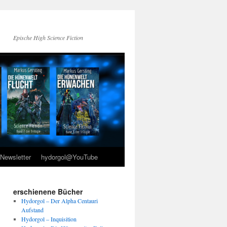
Epische High Science Fiction
Newsletter
hydorgol@YouTube
erschienene Bücher
Hydorgol – Der Alpha Centauri
Aufstand
Hydorgol – Inquisition