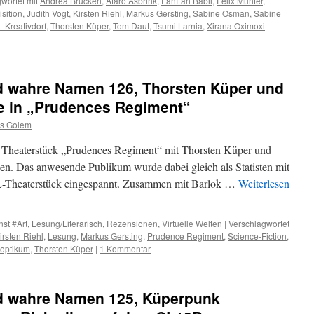
wortet mit
Andrea Brücken
,
Ataro Asbrink
,
FanFan Babii
,
Felix Münter
,
isition
,
Judith Vogt
,
Kirsten Riehl
,
Markus Gersting
,
Sabine Osman
,
Sabine
 Kreativdorf
,
Thorsten Küper
,
Tom Daut
,
Tsumi Larnia
,
Xirana Oximoxi
|
d wahre Namen 126, Thorsten Küper und
ve in „Prudences Regiment“
s Golem
 Theaterstück „Prudences Regiment“ mit Thorsten Küper und
en. Das anwesende Publikum wurde dabei gleich als Statisten mit
L-Theaterstück eingespannt. Zusammen mit Barlok …
Weiterlesen
st #Art
,
Lesung/Literarisch
,
Rezensionen
,
Virtuelle Welten
|
Verschlagwortet
irsten Riehl
,
Lesung
,
Markus Gersting
,
Prudence Regiment
,
Science-Fiction
,
optikum
,
Thorsten Küper
|
1 Kommentar
d wahre Namen 125, Küperpunk