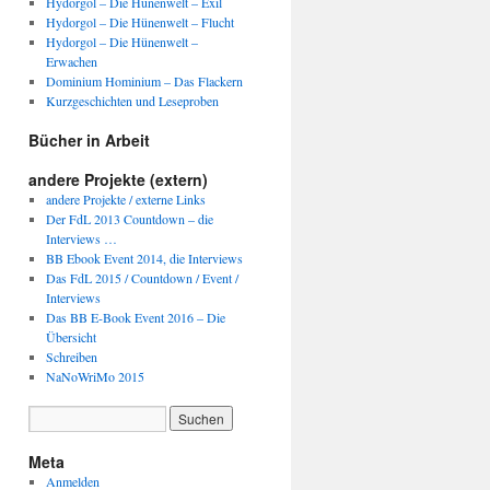
Hydorgol – Die Hünenwelt – Exil
Hydorgol – Die Hünenwelt – Flucht
Hydorgol – Die Hünenwelt –
Erwachen
Dominium Hominium – Das Flackern
Kurzgeschichten und Leseproben
Bücher in Arbeit
andere Projekte (extern)
andere Projekte / externe Links
Der FdL 2013 Countdown – die
Interviews …
BB Ebook Event 2014, die Interviews
Das FdL 2015 / Countdown / Event /
Interviews
Das BB E-Book Event 2016 – Die
Übersicht
Schreiben
NaNoWriMo 2015
Meta
Anmelden