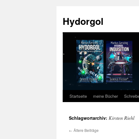
Zum
Inhalt
Hydorgol
springen
Startseite
meine Bücher
Schreib
Kirsten Riehl
Schlagwortarchiv:
←
Ältere Beiträge