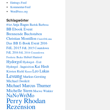
Eintrags-Feed
Kommentar-Feed
WordPress.org
Schlagwörter
Anja Bagus
#Art
Barlok Barbosa
BB Ebook Event
Brennende Buchstaben
Christian Montillon
ClaireDiLuna
Das BB E-Book Event 2016
FdL 2015
FdL 2015 Countdown
FdL 2016
FdL 2016 Countdown
Frederic Brake
Hubert Haensel
Hydorgol
Hydorgol - Exil
Kai Hirdt
Hydorgol - Inquisition
Leo Lukas
Kirsten Riehl
Kunst
Lesung
Markus Gersting
Michael Iwoleit
Michael Marcus Thurner
Michelle Stern
Moewe Winkler
NaNoWriMo
Perry Rhodan
Rezension