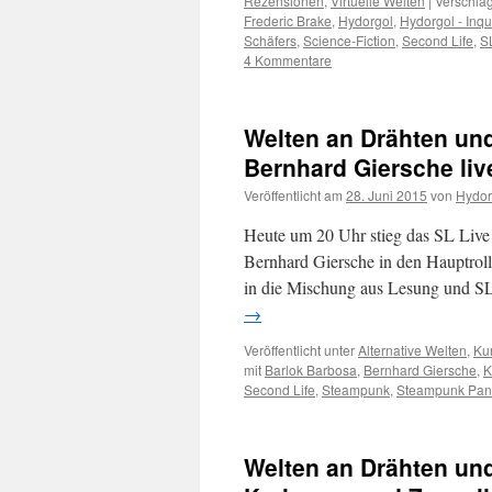
Rezensionen
,
Virtuelle Welten
|
Verschlag
Frederic Brake
,
Hydorgol
,
Hydorgol - Inqu
Schäfers
,
Science-Fiction
,
Second Life
,
SL
4 Kommentare
Welten an Drähten un
Bernhard Giersche li
Veröffentlicht am
28. Juni 2015
von
Hydor
Heute um 20 Uhr stieg das SL Live
Bernhard Giersche in den Hauptroll
in die Mischung aus Lesung und S
→
Veröffentlicht unter
Alternative Welten
,
Kun
mit
Barlok Barbosa
,
Bernhard Giersche
,
K
Second Life
,
Steampunk
,
Steampunk Pan
Welten an Drähten un