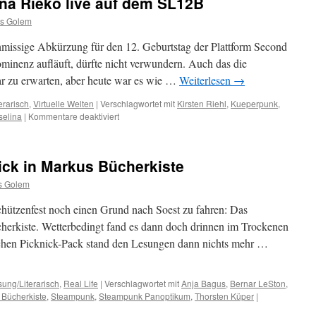
na Rieko live auf dem SL12B
s Golem
missige Abkürzung für den 12. Geburtstag der Plattform Second
ominenz aufläuft, dürfte nicht verwundern. Auch das die
ar zu erwarten, aber heute war es wie …
Weiterlesen
→
erarisch
,
Virtuelle Welten
|
Verschlagwortet mit
Kirsten Riehl
,
Kueperpunk
,
für
selina
|
Kommentare deaktiviert
Welten
an
Drähten
ck in Markus Bücherkiste
und
wahre
s Golem
Namen
125,
hützenfest noch einen Grund nach Soest zu fahren: Das
Küperpunk
erkiste. Wetterbedingt fand es dann doch drinnen im Trockenen
Korhonen
lichen Picknick-Pack stand den Lesungen dann nichts mehr …
und
Zauselina
Rieko
live
ung/Literarisch
,
Real Life
|
Verschlagwortet mit
Anja Bagus
,
Bernar LeSton
,
auf
 Bücherkiste
,
Steampunk
,
Steampunk Panoptikum
,
Thorsten Küper
|
dem