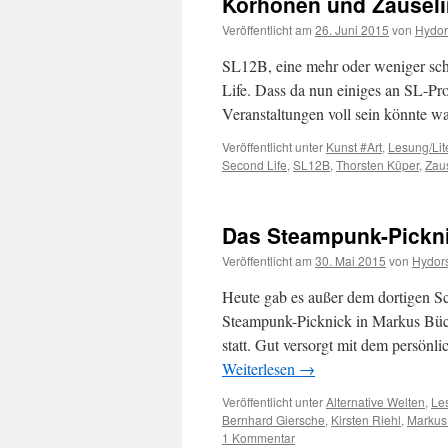
Korhonen und Zauseli
Veröffentlicht am
26. Juni 2015
von
Hydor
SL12B, eine mehr oder weniger sch
Life. Dass da nun einiges an SL-Pr
Veranstaltungen voll sein könnte w
Veröffentlicht unter
Kunst #Art
,
Lesung/Lit
Second Life
,
SL12B
,
Thorsten Küper
,
Zau
Das Steampunk-Pickni
Veröffentlicht am
30. Mai 2015
von
Hydor
Heute gab es außer dem dortigen Sc
Steampunk-Picknick in Markus Büch
statt. Gut versorgt mit dem persön
Weiterlesen
→
Veröffentlicht unter
Alternative Welten
,
Les
Bernhard Giersche
,
Kirsten Riehl
,
Markus
1 Kommentar